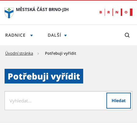
MĚSTSKÁ ČÁST BRNO-JIH
RADNICE
DALŠÍ
Úvodní stránka
Potřebuji vyřídit
Potřebuji vyřídit - Městská část Brno-jih
Potřebuji vyřídit
Hledat
Hledat