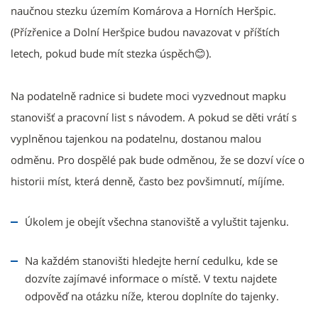
naučnou stezku územím Komárova a Horních Heršpic.
(Přízřenice a Dolní Heršpice budou navazovat v příštích
letech, pokud bude mít stezka úspěch😊).
Na podatelně radnice si budete moci vyzvednout mapku
stanovišť a pracovní list s návodem. A pokud se děti vrátí s
vyplněnou tajenkou na podatelnu, dostanou malou
odměnu. Pro dospělé pak bude odměnou, že se dozví více o
historii míst, která denně, často bez povšimnutí, míjíme.
Úkolem je obejít všechna stanoviště a vyluštit tajenku.
Na každém stanovišti hledejte herní cedulku, kde se
dozvíte zajímavé informace o místě. V textu najdete
odpověď na otázku níže, kterou doplníte do tajenky.