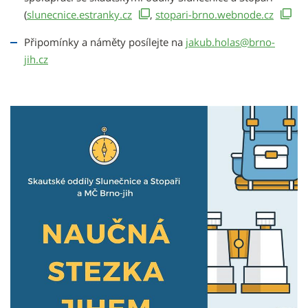
(
slunecnice.estranky.cz
,
stopari-brno.webnode.cz
Připomínky a náměty posílejte na
jakub.holas@brno-
jih.cz