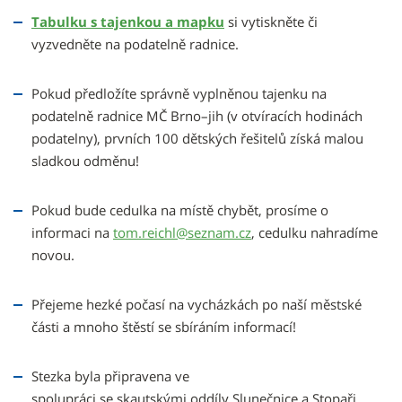
Tabulku s tajenkou a mapku
si vytiskněte či
vyzvedněte na podatelně radnice.
Pokud předložíte správně vyplněnou tajenku na
podatelně radnice MČ Brno–jih (v otvíracích hodinách
podatelny), prvních 100 dětských řešitelů získá malou
sladkou odměnu!
Pokud bude cedulka na místě chybět, prosíme o
informaci na
tom.reichl@seznam.cz
, cedulku nahradíme
novou.
Přejeme hezké počasí na vycházkách po naší městské
části a mnoho štěstí se sbíráním informací!
Stezka byla připravena ve
spolupráci se skautskými oddíly Slunečnice a Stopaři