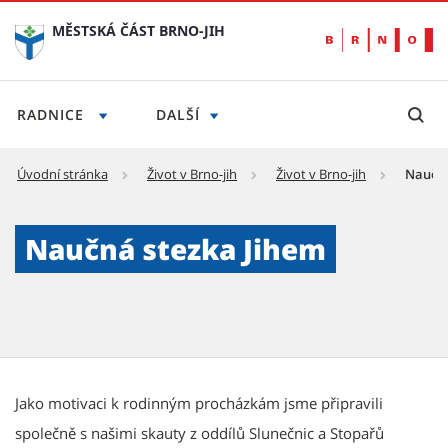
MĚSTSKÁ ČÁST BRNO-JIH
RADNICE
DALŠÍ
Úvodní stránka
Život v Brno-jih
Život v Brno-jih
Naučná
Naučná stezka Jihem - Městská část Brno-ji
Naučná stezka Jihem
Jako motivaci k rodinným procházkám jsme připravili
společně s našimi skauty z oddílů Slunečnic a Stopařů