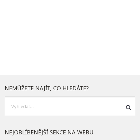
NEMŮŽETE NAJÍT, CO HLEDÁTE?
H
l
e
NEJOBLÍBENĚJŠÍ SEKCE NA WEBU
d