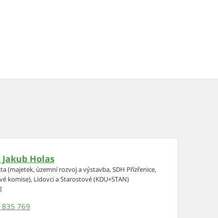
. Jakub Holas
sta (majetek, územní rozvoj a výstavba, SDH Přízřenice,
é komise), Lidovci a Starostové (KDU+STAN)
2
 835 769