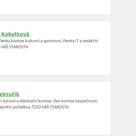
 Kobylková
členka komise kulturní a sportovní, členka IT a redakční
D VÁŠ STAROSTA
ektořík
en bytové a dislokační komise, člen komise bezpečnosti,
řejného pořádku), ČSSD VÁŠ STAROSTA