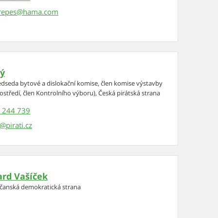
trepes
ný
ředseda bytové a dislokační komise, člen komise výstavby
ostředí, člen Kontrolního výboru), Česká pirátská strana
 244 739
ard Vašíček
bčanská demokratická strana