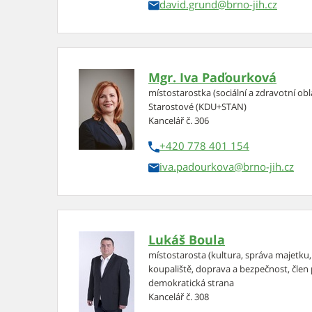
david.grund
Mgr. Iva Paďourková
místostarostka (sociální a zdravotní obla
Starostové (KDU+STAN)
Kancelář č. 306
+420 778 401 154
iva.padourkova
Lukáš Boula
místostarosta (kultura, správa majetku, 
koupaliště, doprava a bezpečnost, čle
demokratická strana
Kancelář č. 308