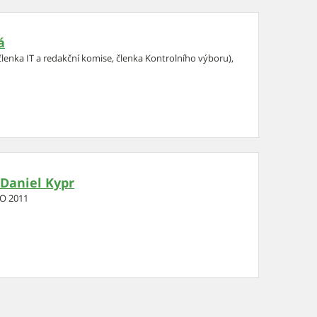
á
členka IT a redakční komise, členka Kontrolního výboru),
 Daniel Kypr
NO 2011