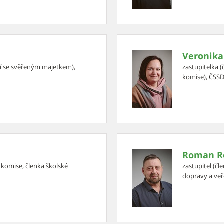
Veronika
ní se svěřeným majetkem),
zastupitelka (
komise), ČSS
Roman R
í komise, členka školské
zastupitel (čl
dopravy a ve