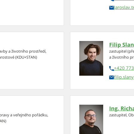
Jaroslav.
Filip Sla
vby a životního prostředí,
zastupitel (p
Starostové (KDU+STAN)
a životního pr
+420 773
filip.slany
Ing. Rich
opravy a veřejného pořádku,
zastupitel, O
TAN)