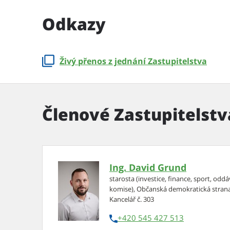
Odkazy
Živý přenos z jednání Zastupitelstva
Členové Zastupitelstv
Ing. David Grund
starosta (investice, finance, sport, o
komise), Občanská demokratická stran
Kancelář č. 303
+420 545 427 513