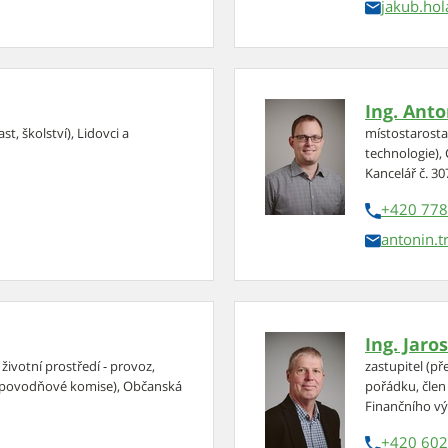
jakub.hol
Ing. Anto
st, školství), Lidovci a
místostarosta 
technologie), 
Kancelář č. 30
+420 778
antonin.t
Ing. Jaro
životní prostředí - provoz,
zastupitel (p
n povodňové komise), Občanská
pořádku, člen
Finančního vý
+420 602