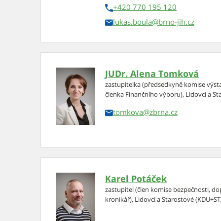
+420 770 195 120
lukas.boula
JUDr. Alena Tomková
zastupitelka (předsedkyně komise výsta
členka Finančního výboru), Lidovci a 
tomkova
Karel Potáček
zastupitel (člen komise bezpečnosti, d
kronikář), Lidovci a Starostové (KDU+S