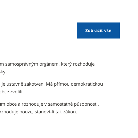
Zobrazit vše
vním samosprávným orgánem, který rozhoduje
ky.
nž je ústavně zakotven. Má přímou demokratickou
obce zvolili.
ům obce a rozhoduje v samostatné působnosti.
ozhoduje pouze, stanoví-li tak zákon.