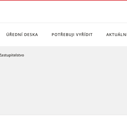
ÚŘEDNÍ DESKA
POTŘEBUJI VYŘÍDIT
AKTUÁL
Zastupitelstvo
st Brno-jih