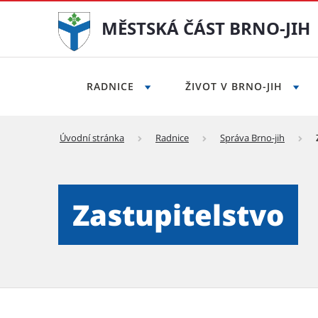
MĚSTSKÁ ČÁST BRNO-JIH
RADNICE
ŽIVOT V BRNO-JIH
Úvodní stránka
Radnice
Správa Brno-jih
Zastupitelstvo - Městská čá
Zastupitelstvo