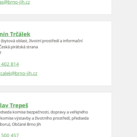
as
nín Trčálek
(bytová oblast, životní prostředí a informační
Česká pirátská strana
7
 402 814
rcalek
slav Trepeš
ředseda komise bezpečnosti, dopravy a veřejného
 komise výstavby a životního prostředí, předseda
boru), Občané Brno Jih
 500 457