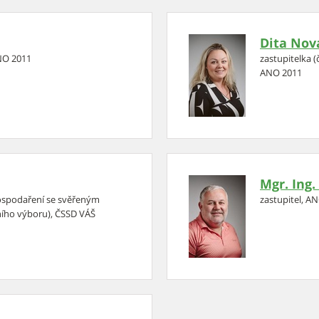
Dita Nov
ANO 2011
zastupitelka (
ANO 2011
Mgr. Ing.
hospodaření se svěřeným
zastupitel, A
ího výboru), ČSSD VÁŠ