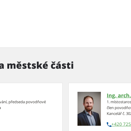
a městské části
Ing. arch
ddávání, předseda povodňové
1. místostaro
a
člen povodňov
Kancelář č. 30
+420 725