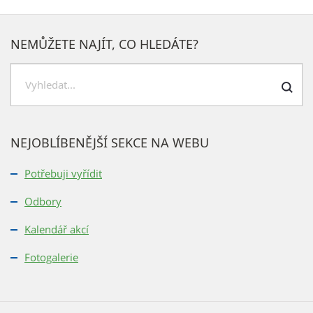
NEMŮŽETE NAJÍT, CO HLEDÁTE?
H
l
e
NEJOBLÍBENĚJŠÍ SEKCE NA WEBU
d
a
Potřebuji vyřídit
t
Odbory
Kalendář akcí
Fotogalerie