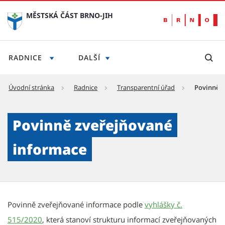
MĚSTSKÁ ČÁST BRNO-JIH
RADNICE
DALŠÍ
Úvodní stránka
Radnice
Transparentní úřad
Povinně z
Povinně zveřejňované informace - Městská č
Povinně zveřejňované
informace
Povinně zveřejňované informace podle
vyhlášky č.
515/2020
, která stanoví strukturu informací zveřejňovaných