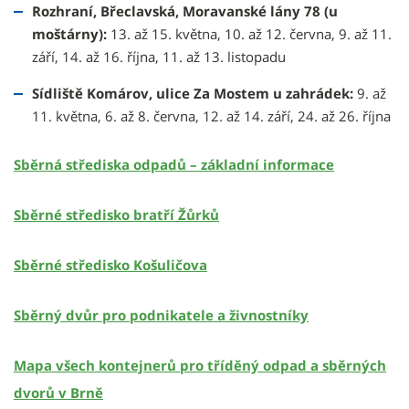
Rozhraní, Břeclavská, Moravanské lány 78 (u
moštárny):
13. až 15. května, 10. až 12. června, 9. až 11.
září, 14. až 16. října, 11. až 13. listopadu
Sídliště Komárov, ulice Za Mostem u zahrádek:
9. až
11. května, 6. až 8. června, 12. až 14. září, 24. až 26. října
Sběrná střediska odpadů – základní informace
Sběrné středisko bratří Žůrků
Sběrné středisko Košuličova
Sběrný dvůr pro podnikatele a živnostníky
Mapa všech kontejnerů pro tříděný odpad a sběrných
dvorů v Brně