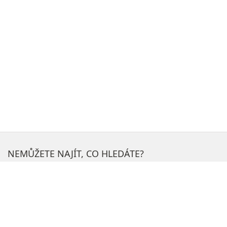
NEMŮŽETE NAJÍT, CO HLEDÁTE?
H
l
e
NEJOBLÍBENĚJŠÍ SEKCE NA WEBU