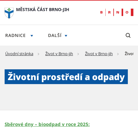
MĚSTSKÁ ČÁST BRNO-JIH
RADNICE
DALŠÍ
Úvodní stránka
Život v Brno-jih
Život v Brno-jih
Životn
Sběrné dvory a třídění odpadu - Městská čás
Životní prostředí a odpady
Sběrové dny – bioodpad v roce 2025: