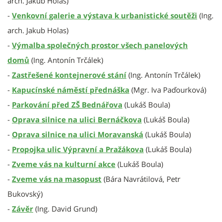
arch. Jakub Holas)
-
Venkovní galerie a výstava k urbanistické soutěži
(Ing.
arch. Jakub Holas)
-
Výmalba společných prostor všech panelových
domů
(Ing. Antonín Trčálek)
-
Zastřešené kontejnerové stání
(Ing. Antonín Trčálek)
-
Kapucínské náměstí přednáška
(Mgr. Iva Paďourková)
-
Parkování před ZŠ Bednářova
(Lukáš Boula)
-
Oprava silnice na ulici Bernáčkova
(Lukáš Boula)
-
Oprava silnice na ulici Moravanská
(Lukáš Boula)
-
Propojka ulic Výpravní a Pražákova
(Lukáš Boula)
-
Zveme vás na kulturní akce
(Lukáš Boula)
-
Zveme vás na masopust
(Bára Navrátilová, Petr
Bukovský)
-
Závěr
(Ing. David Grund)