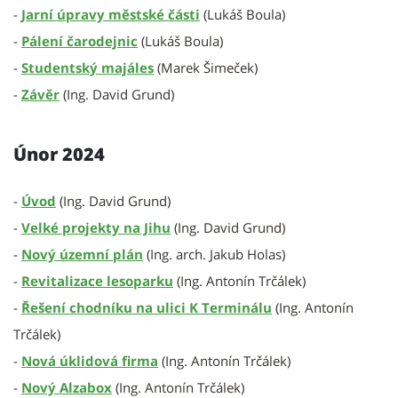
-
Jarní úpravy městské části
(Lukáš Boula)
-
Pálení čarodejnic
(Lukáš Boula)
-
Studentský majáles
(Marek Šimeček)
-
Závěr
(Ing. David Grund)
Únor 2024
-
Úvod
(Ing. David Grund)
-
Velké projekty na Jihu
(Ing. David Grund)
-
Nový územní plán
(Ing. arch. Jakub Holas)
-
Revitalizace lesoparku
(Ing. Antonín Trčálek)
-
Řešení chodníku na ulici K Terminálu
(Ing. Antonín
Trčálek)
-
Nová úklidová firma
(Ing. Antonín Trčálek)
-
Nový Alzabox
(Ing. Antonín Trčálek)