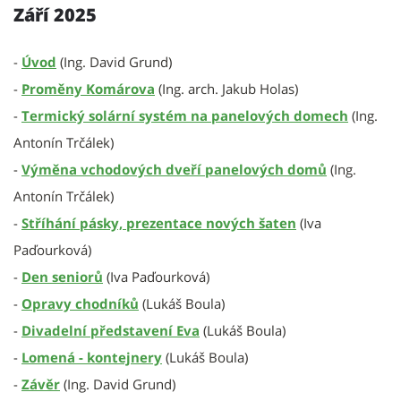
Září 2025
-
Úvod
(Ing. David Grund)
-
Proměny Komárova
(Ing. arch. Jakub Holas)
-
Termický solární systém na panelových domech
(Ing.
Antonín Trčálek)
-
Výměna vchodových dveří panelových domů
(Ing.
Antonín Trčálek)
-
Stříhání pásky, prezentace nových šaten
(Iva
Paďourková)
-
Den seniorů
(Iva Paďourková)
-
Opravy chodníků
(Lukáš Boula)
-
Divadelní představení Eva
(Lukáš Boula)
-
Lomená - kontejnery
(Lukáš Boula)
-
Závěr
(Ing. David Grund)