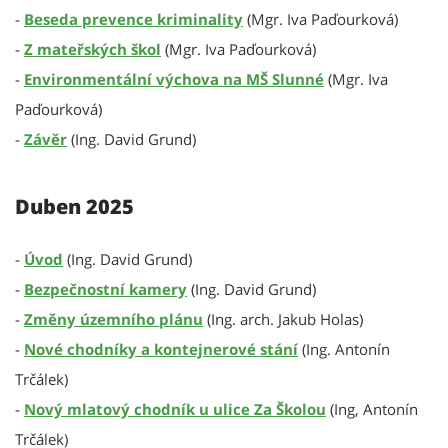
-
Beseda prevence kriminality
(Mgr. Iva Paďourková)
-
Z mateřských škol
(Mgr. Iva Paďourková)
-
Environmentální výchova na MŠ Slunné
(Mgr. Iva
Paďourková)
-
Závěr
(Ing. David Grund)
Duben 2025
-
Úvod
(Ing. David Grund)
-
Bezpečnostní kamery
(Ing. David Grund)
-
Změny územního plánu
(Ing. arch. Jakub Holas)
-
Nové chodníky a kontejnerové stání
(Ing. Antonín
Trčálek)
-
Nový mlatový chodník u ulice Za Školou
(Ing, Antonín
Trčálek)