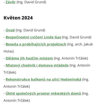
-
Závěr
(Ing. David Grund)
Květen 2024
-
Úvod
(Ing. David Grund)
-
Bezpečnostní cvičení Linde Gas
(Ing. David Grund)
-
Beseda o probíhajících projektech
(Ing. arch. Jakub
Holas)
-
Děláme Jih hezčím místem
(Ing. Antonín Trčálek)
-
Mlatový chodník i domova mládeže
(Ing. Antonín
Trčálek)
-
Rekonstrukce balkonů na ulici Hodonínská
(Ing.
Antonín Trčálek)
-
Úklid společných prostor městských domů
(Ing.
Antonín Trčálek)