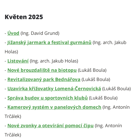
Květen 2025
-
Úvod
(Ing. David Grund)
-
Jižanský jarmark a festival gurmánů
(Ing. arch. Jakub
Holas)
-
Listování
(Ing. arch. Jakub Holas)
-
Nové brouzdaliště na biotopu
(Lukáš Boula)
-
Revitalizovaný park Bednářova
(Lukáš Boula)
-
Uzavírka křižovatky Lomená-Černovická
(Lukáš Boula)
-
Správa budov u sportovních klubů
(Lukáš Boula)
-
Kamerový systém v panelových domech
(Ing. Antonín
Trčálek)
-
Nové zvonky a otevírání pomocí čipu
(Ing. Antonín
Trčálek)