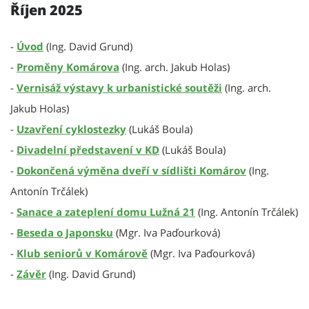
Říjen 2025
-
Úvod
(Ing. David Grund)
-
Proměny Komárova
(Ing. arch. Jakub Holas)
-
Vernisáž výstavy k urbanistické soutěži
(Ing. arch.
Jakub Holas)
-
Uzavření cyklostezky
(Lukáš Boula)
-
Divadelní představení v KD
(Lukáš Boula)
-
Dokončená výměna dveří v sídlišti Komárov
(Ing.
Antonín Trčálek)
-
Sanace a zateplení domu Lužná 21
(Ing. Antonín Trčálek)
-
Beseda o Japonsku
(Mgr. Iva Paďourková)
-
Klub seniorů v Komárově
(Mgr. Iva Paďourková)
-
Závěr
(Ing. David Grund)