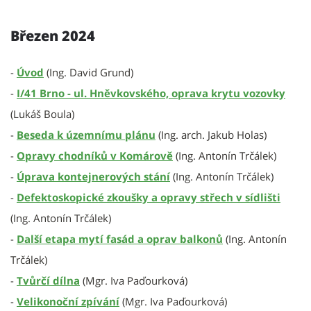
Březen 2024
-
Úvod
(Ing. David Grund)
-
I/41 Brno - ul. Hněvkovského, oprava krytu vozovky
(Lukáš Boula)
-
Beseda k územnímu plánu
(Ing. arch. Jakub Holas)
-
Opravy chodníků v Komárově
(Ing. Antonín Trčálek)
-
Úprava kontejnerových stání
(Ing. Antonín Trčálek)
-
Defektoskopické zkoušky a opravy střech v sídlišti
(Ing. Antonín Trčálek)
-
Další etapa mytí fasád a oprav balkonů
(Ing. Antonín
Trčálek)
-
Tvůrčí dílna
(Mgr. Iva Paďourková)
-
Velikonoční zpívání
(Mgr. Iva Paďourková)