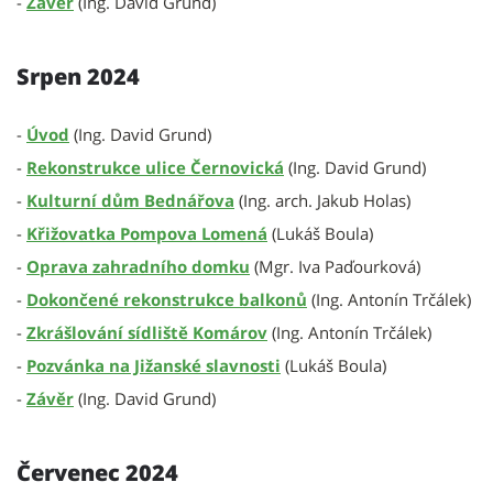
-
Závěr
(Ing. David Grund)
Srpen 2024
-
Úvod
(Ing. David Grund)
-
Rekonstrukce ulice Černovická
(Ing. David Grund)
-
Kulturní dům Bednářova
(Ing. arch. Jakub Holas)
-
Křižovatka Pompova Lomená
(Lukáš Boula)
-
Oprava zahradního domku
(Mgr. Iva Paďourková)
-
Dokončené rekonstrukce balkonů
(Ing. Antonín Trčálek)
-
Zkrášlování sídliště Komárov
(Ing. Antonín Trčálek)
-
Pozvánka na Jižanské slavnosti
(Lukáš Boula)
-
Závěr
(Ing. David Grund)
Červenec 2024