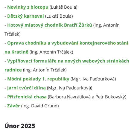
-
Novinky z biotopu
(Lukáš Boula)
-
Dětský karneval
(Lukáš Boula)
-
Hotový mlatový chodník Bratří Žůrků
(Ing. Antonín
Trčálek)
-
Oprava chodníku a vybudování kontejnerového stání
na Kratině
(Ing. Antonín Trčálek)
-
Vyplňovací formuláře na nových webových stránkách
radnice
(Ing. Antonín Trčálek)
-
Módní poklady 1. republiky
(Mgr. Iva Paďourková)
-
Jarní tvůrčí dílna
(Mgr. Iva Paďourková)
-
Přízřenická chasa
(Barbora Navrátilová a Petr Bukovský)
-
Závěr
(Ing. David Grund)
Únor 2025