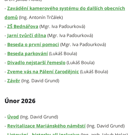
-
Zavádění kamerového systému do dalších obecních
domů
(Ing. Antonín Trčálek)
-
ZŠ Bednářova
(Mgr. Iva Paďourková)
-
Jarní tvůrčí dílna
(Mgr. Iva Paďourková)
-
Beseda o první pomoci
(Mgr. Iva Paďourková)
-
Beseda parkování
(Lukáš Boula)
-
Divadlo nejstarší řemeslo
(Lukáš Boula)
-
Zveme vás na Pálení čarodějnic
(Lukáš Boula)
-
Závěr
(Ing. David Grund)
Únor 2026
-
Úvod
(Ing. David Grund)
-
Revitalizace Mariánského náměstí
(Ing. David Grund)
-
Listování - historky all inclusive
(Ing. arch. Jakub Holas)