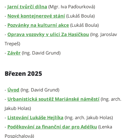
-
Jarní tvůrčí dílna
(Mgr. Iva Paďourková)
-
Nové kontejnerové stání
(Lukáš Boula)
-
Pozvánky na kulturní akce
(Lukáš Boula)
-
Oprava vozovky v ulici Za Hasičkou
(Ing. Jaroslav
Trepeš)
-
Závěr
(Ing. David Grund)
Březen 2025
-
Úvod
(Ing. David Grund)
-
Urbanistická soutěž Mariánské náměstí
(Ing. arch.
Jakub Holas)
-
Listování Lukáše Hejlíka
(Ing. arch. Jakub Holas)
-
Poděkování za finanční dar pro Adélku
(Lenka
Pospíchalová)