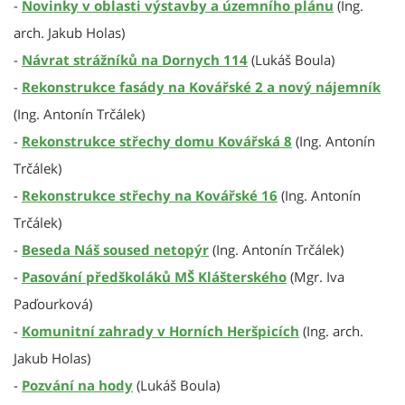
-
Novinky v oblasti výstavby a územního plánu
(Ing.
arch. Jakub Holas)
-
Návrat strážníků na Dornych 114
(Lukáš Boula)
-
Rekonstrukce fasády na Kovářské 2 a nový nájemník
(Ing. Antonín Trčálek)
-
Rekonstrukce střechy domu Kovářská 8
(Ing. Antonín
Trčálek)
-
Rekonstrukce střechy na Kovářské 16
(Ing. Antonín
Trčálek)
-
Beseda Náš soused netopýr
(Ing. Antonín Trčálek)
-
Pasování předškoláků MŠ Klášterského
(Mgr. Iva
Paďourková)
-
Komunitní zahrady v Horních Heršpicích
(Ing. arch.
Jakub Holas)
-
Pozvání na hody
(Lukáš Boula)