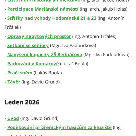
-
Participace Mariánské náměstí
(Ing. arch. Jakub Holas)
-
Stříšky nad vchody Hodonínská 21 a 23
(Ing. Antonín
Trčálek)
-
Opravy nebytových prostor
(Ing. Antonín Trčálek)
-
Setkání se seniory
(Mgr. Iva Paďourková)
-
Navýšení kapacity ZŠ Bednářova
(Mgr. Iva Paďourková)
-
Parkování v Komárově
(Lukáš Boula)
-
Ptačí sněm
(Lukáš Boula)
-
Závěr
(Ing. David Grund)
Leden 2026
-
Úvod
(Ing. David Grund)
-
Poděkování přízřenickým hasičům za kluziště
(Ing.