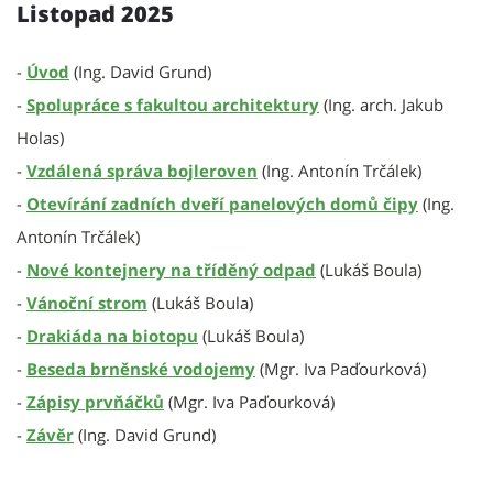
Listopad 2025
-
Úvod
(Ing. David Grund)
-
Spolupráce s fakultou architektury
(Ing. arch. Jakub
Holas)
-
Vzdálená správa bojleroven
(Ing. Antonín Trčálek)
-
Otevírání zadních dveří panelových domů čipy
(Ing.
Antonín Trčálek)
-
Nové kontejnery na tříděný odpad
(Lukáš Boula)
-
Vánoční strom
(Lukáš Boula)
-
Drakiáda na biotopu
(Lukáš Boula)
-
Beseda brněnské vodojemy
(Mgr. Iva Paďourková)
-
Zápisy prvňáčků
(Mgr. Iva Paďourková)
-
Závěr
(Ing. David Grund)