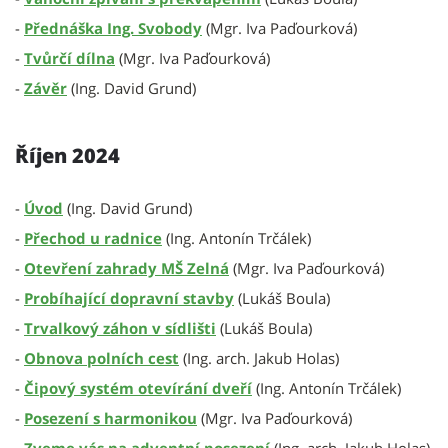
-
Přednáška Ing. Svobody
(Mgr. Iva Paďourková)
-
Tvůrčí dílna
(Mgr. Iva Paďourková)
-
Závěr
(Ing. David Grund)
Říjen 2024
-
Úvod
(Ing. David Grund)
-
Přechod u radnice
(Ing. Antonín Trčálek)
-
Otevření zahrady MŠ Zelná
(Mgr. Iva Paďourková)
-
Probíhající dopravní stavby
(Lukáš Boula)
-
Trvalkový záhon v sídlišti
(Lukáš Boula)
-
Obnova polních cest
(Ing. arch. Jakub Holas)
-
Čipový systém otevírání dveří
(Ing. Antonín Trčálek)
-
Posezení s harmonikou
(Mgr. Iva Paďourková)