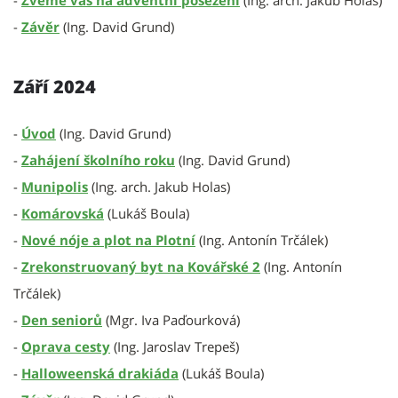
-
Zveme vás na adventní posezení
(Ing. arch. Jakub Holas)
-
Závěr
(Ing. David Grund)
Září 2024
-
Úvod
(Ing. David Grund)
-
Zahájení školního roku
(Ing. David Grund)
-
Munipolis
(Ing. arch. Jakub Holas)
-
Komárovská
(Lukáš Boula)
-
Nové nóje a plot na Plotní
(Ing. Antonín Trčálek)
-
Zrekonstruovaný byt na Kovářské 2
(Ing. Antonín
Trčálek)
-
Den seniorů
(Mgr. Iva Paďourková)
-
Oprava cesty
(Ing. Jaroslav Trepeš)
-
Halloweenská drakiáda
(Lukáš Boula)