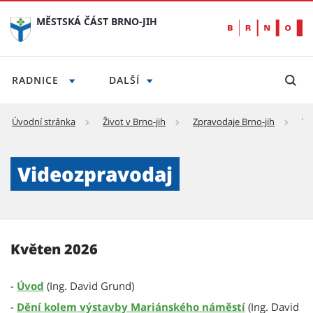
MĚSTSKÁ ČÁST BRNO-JIH
RADNICE
DALŠÍ
Úvodní stránka
Život v Brno-jih
Zpravodaje Brno-jih
Vi
Videozpravodaj - Městská část Brno-jih
Videozpravodaj
Květen 2026
-
Úvod
(Ing. David Grund)
-
Dění kolem výstavby Mariánského náměstí
(Ing. David