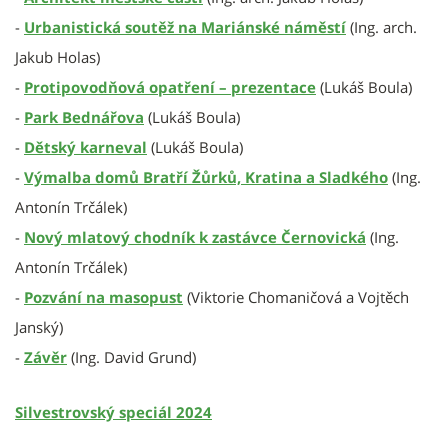
-
Urbanistická soutěž na Mariánské náměstí
(Ing. arch.
Jakub Holas)
-
Protipovodňová opatření – prezentace
(Lukáš Boula)
-
Park Bednářova
(Lukáš Boula)
-
Dětský karneval
(Lukáš Boula)
-
Výmalba domů Bratří Žůrků, Kratina a Sladkého
(Ing.
Antonín Trčálek)
-
Nový mlatový chodník k zastávce Černovická
(Ing.
Antonín Trčálek)
-
Pozvání na masopust
(Viktorie Chomaničová a Vojtěch
Janský)
-
Závěr
(Ing. David Grund)
Silvestrovský speciál 2024