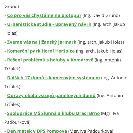
Grund)
-
Co pro vás chystáme na biotopu?
(Ing. David Grund)
-
Urbanistická studie - upravený návrh
(Ing. arch. Jakub
Holas)
-
Zveme vás na Jižanský jarmark
(Ing. arch. Jakub Holas)
-
Komerční park Horní Heršpice
(Ing. arch. Jakub Holas)
-
Řešení problémů s holuby v Komárově
(Ing. Antonín
Trčálek)
-
Dalších 17 domů s kamerovým systémem
(Ing. Antonín
Trčálek)
-
Opravy okolo vstupů panelových domů
(Ing. Antonín
Trčálek)
-
Spolupráce MŠ Slunná a klubu Draci Brno
(Mgr. Iva
Paďourková)
-
Den matek v DPS Pompova
(Mgr. Iva Paďourková)