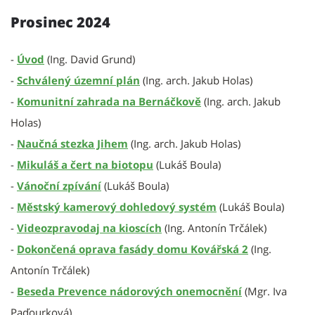
Prosinec 2024
-
Úvod
(Ing. David Grund)
-
Schválený územní plán
(Ing. arch. Jakub Holas)
-
Komunitní zahrada na Bernáčkově
(Ing. arch. Jakub
Holas)
-
Naučná stezka Jihem
(Ing. arch. Jakub Holas)
-
Mikuláš a čert na biotopu
(Lukáš Boula)
-
Vánoční zpívání
(Lukáš Boula)
-
Městský kamerový dohledový systém
(Lukáš Boula)
-
Videozpravodaj na kioscích
(Ing. Antonín Trčálek)
-
Dokončená oprava fasády domu Kovářská 2
(Ing.
Antonín Trčálek)
-
Beseda Prevence nádorových onemocnění
(Mgr. Iva
Paďourková)