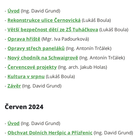
-
Úvod
(Ing. David Grund)
-
Rekonstrukce ulice Černovická
(Lukáš Boula)
-
Větší bezpečnost dětí ze ZŠ Tuháčkova
(Lukáš Boula)
-
Oprava hřiště
(Mgr. Iva Paďourková)
-
Opravy střech paneláků
(Ing. Antonín Trčálek)
-
Nový chodník na Schwaigrově
(Ing. Antonín Trčálek)
-
Červencové projekty
(Ing. arch. Jakub Holas)
-
Kultura v srpnu
(Lukáš Boula)
-
Závěr
(Ing. David Grund)
Červen 2024
-
Úvod
(Ing. David Grund)
-
Obchvat Dolních Heršpic a Přízřenic
(Ing. David Grund)