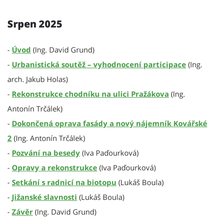
Srpen 2025
-
Úvod
(Ing. David Grund)
-
Urbanistická soutěž – vyhodnocení participace
(Ing.
arch. Jakub Holas)
-
Rekonstrukce chodníku na ulici Pražákova
(Ing.
Antonín Trčálek)
-
Dokončená oprava fasády a nový nájemník Kovářské
2
(Ing. Antonín Trčálek)
-
Pozvání na besedy
(Iva Paďourková)
-
Opravy a rekonstrukce
(Iva Paďourková)
-
Setkání s radnicí na biotopu
(Lukáš Boula)
-
Jižanské slavnosti
(Lukáš Boula)
-
Závěr
(Ing. David Grund)