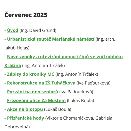
Červenec 2025
-
Úvod
(Ing. David Grund)
-
Urbanistická soutěž Mariánské náměstí
(Ing. arch.
Jakub Holas)
-
Nové zvonky a otevírání pomocí čipů ve vnitrobloku
Kratina
(Ing. Antonín Trčálek)
-
Zápisy do kroniky MČ
(Ing. Antonín Trčálek)
-
Rekonstrukce na ZŠ Tuháčkova
(Iva Paďourková)
-
Pozvání na den seniorů
(Iva Paďourková)
-
Frézování ulice Za Mostem
(Lukáš Boula)
-
Akce na biotopu
(Lukáš Boula)
-
Přízřenické hody
(Viktorie Chomaničková, Gabriela
Dobrovolná)