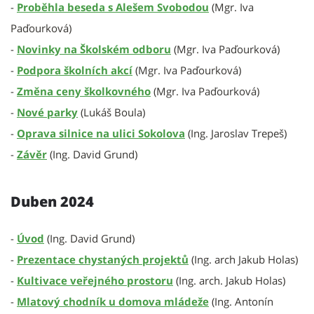
-
Proběhla beseda s Alešem Svobodou
(Mgr. Iva
Paďourková)
-
Novinky na Školském odboru
(Mgr. Iva Paďourková)
-
Podpora školních akcí
(Mgr. Iva Paďourková)
-
Změna ceny školkovného
(Mgr. Iva Paďourková)
-
Nové parky
(Lukáš Boula)
-
Oprava silnice na ulici Sokolova
(Ing. Jaroslav Trepeš)
-
Závěr
(Ing. David Grund)
Duben 2024
-
Úvod
(Ing. David Grund)
-
Prezentace chystaných projektů
(Ing. arch Jakub Holas)
-
Kultivace veřejného prostoru
(Ing. arch. Jakub Holas)
-
Mlatový chodník u domova mládeže
(Ing. Antonín