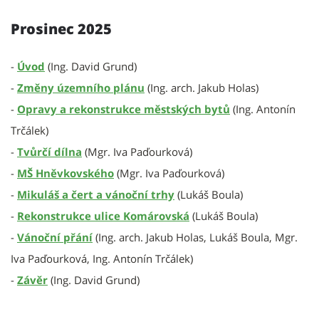
Prosinec 2025
-
Úvod
(Ing. David Grund)
-
Změny územního plánu
(Ing. arch. Jakub Holas)
-
Opravy a rekonstrukce městských bytů
(Ing. Antonín
Trčálek)
-
Tvůrčí dílna
(Mgr. Iva Paďourková)
-
MŠ Hněvkovského
(Mgr. Iva Paďourková)
-
Mikuláš a čert a vánoční trhy
(Lukáš Boula)
-
Rekonstrukce ulice Komárovská
(Lukáš Boula)
-
Vánoční přání
(Ing. arch. Jakub Holas, Lukáš Boula, Mgr.
Iva Paďourková, Ing. Antonín Trčálek)
-
Závěr
(Ing. David Grund)