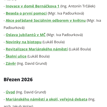
-
Inovace v domě Bernáčkova 1
(Ing. Antonín Trčálek)
-
Beseda o první pomoci
(Mgr. Iva Paďourková)
-
Akce pořádané Sociálním odborem v květnu
(Mgr. Iva
Paďourková)
-
Oslava jubilantů v MČ
(Mgr. Iva Paďourková)
-
Novinky na biotopu
(Lukáš Boula)
-
Revitalizace Mariánského náměstí
(Lukáš Boula)
-
Školní ulice
(Lukáš Boula)
-
Závěr
(Ing. David Grund)
Březen 2026
-
Úvod
(Ing. David Grund)
-
Mariánského náměstí a okolí, veřejná debata
(Ing.
arch. Jakub Holas)