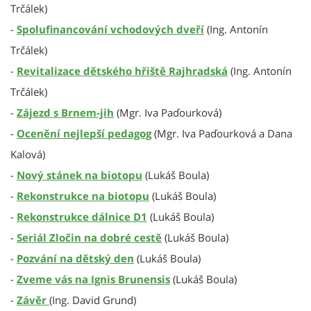
Trčálek)
-
Spolufinancování vchodových dveří
(Ing. Antonín
Trčálek)
-
Revitalizace dětského hřiště Rajhradská
(Ing. Antonín
Trčálek)
-
Zájezd s Brnem-jih
(Mgr. Iva Paďourková)
-
Ocenění nejlepší pedagog
(Mgr. Iva Paďourková a Dana
Kalová)
-
Nový stánek na biotopu
(Lukáš Boula)
-
Rekonstrukce na biotopu
(Lukáš Boula)
-
Rekonstrukce dálnice D1
(Lukáš Boula)
-
Seriál Zločin na dobré cestě
(Lukáš Boula)
-
Pozvání na dětský den
(Lukáš Boula)
-
Zveme vás na Ignis Brunensis
(Lukáš Boula)
-
Závěr
(Ing. David Grund)