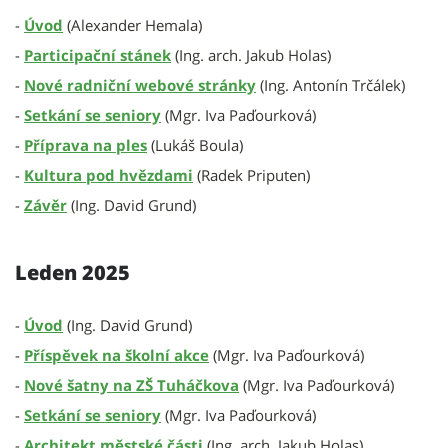
-
Úvod
(Alexander Hemala)
-
Participační stánek
(Ing. arch. Jakub Holas)
-
Nové radniční webové stránky
(Ing. Antonín Trčálek)
-
Setkání se seniory
(Mgr. Iva Paďourková)
-
Příprava na ples
(Lukáš Boula)
-
Kultura pod hvězdami
(Radek Priputen)
-
Závěr
(Ing. David Grund)
Leden 2025
-
Úvod
(Ing. David Grund)
-
Příspěvek na školní akce
(Mgr. Iva Paďourková)
-
Nové šatny na ZŠ
Tuháčkova
(Mgr. Iva Paďourková)
-
Setkání se seniory
(Mgr. Iva Paďourková)
-
Architekt městské části
(Ing. arch. Jakub Holas)