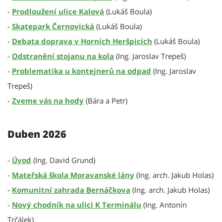
-
Prodloužení ulice Kalová
(Lukáš Boula)
-
Skatepark Černovická
(Lukáš Boula)
-
Debata doprava v Horních Heršpicích
(Lukáš Boula)
-
Odstranění stojanu na kola
(Ing. Jaroslav Trepeš)
-
Problematika u kontejnerů na odpad
(Ing. Jaroslav
Trepeš)
-
Zveme vás na hody
(Bára a Petr)
Duben 2026
-
Úvod
(Ing. David Grund)
-
Mateřská škola Moravanské lány
(Ing. arch. Jakub Holas)
-
Komunitní zahrada Bernáčkova
(Ing. arch. Jakub Holas)
-
Nový chodník na ulici K Terminálu
(Ing. Antonín
Trčálek)