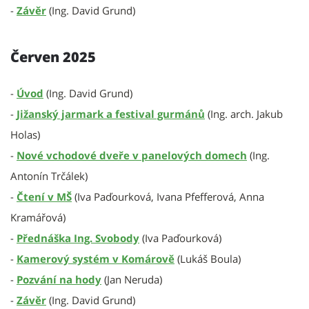
-
Závěr
(Ing. David Grund)
Červen 2025
-
Úvod
(Ing. David Grund)
-
Jižanský jarmark a festival gurmánů
(Ing. arch. Jakub
Holas)
-
Nové vchodové dveře v panelových domech
(Ing.
Antonín Trčálek)
-
Čtení v MŠ
(Iva Paďourková, Ivana Pfefferová, Anna
Kramářová)
-
Přednáška Ing. Svobody
(Iva Paďourková)
-
Kamerový systém v Komárově
(Lukáš Boula)
-
Pozvání na hody
(Jan Neruda)
-
Závěr
(Ing. David Grund)