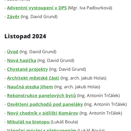
-
Adventní vystoupení v DPS
(Mgr. Iva Paďourková)
-
Závěr
(Ing. David Grund)
Listopad 2024
-
Úvod
(Ing. David Grund)
-
Nová hasička
(Ing. David Grund)
-
Chystané projekty
(Ing. David Grund)
-
Architekt městské části
(Ing. arch. Jakub Holas)
-
Naučná stezka Jihem
(Ing. arch. Jakub Holas)
-
Rekonstrukce panelových bytů
(Ing. Antonín Trčálek)
-
Osvětlení podchodů pod paneláky
(Ing. Antonín Trčálek)
-
Nový chodník v sídlišti Komárov
(Ing. Antonín Trčálek)
-
Mikuláš na biotopu
(Lukáš Boula)
-
Vánoční zpívání s překvapením
(Lukáš Boula)