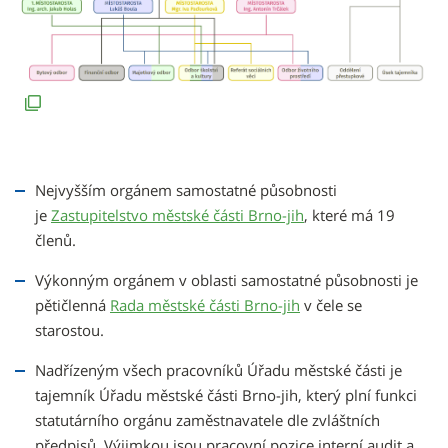
Nejvyšším orgánem samostatné působnosti
je
Zastupitelstvo městské části Brno-jih
, které má 19
členů.
Výkonným orgánem v oblasti samostatné působnosti je
pětičlenná
Rada městské části Brno-jih
v čele se
starostou.
Nadřízeným všech pracovníků Úřadu městské části je
tajemník Úřadu městské části Brno-jih, který plní funkci
statutárního orgánu zaměstnavatele dle zvláštních
předpisů. Výjimkou jsou pracovní pozice interní audit a