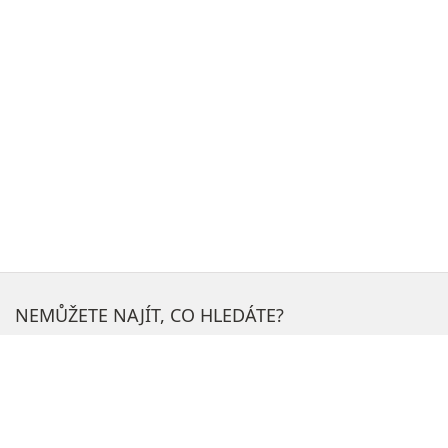
NEMŮŽETE NAJÍT, CO HLEDÁTE?
H
l