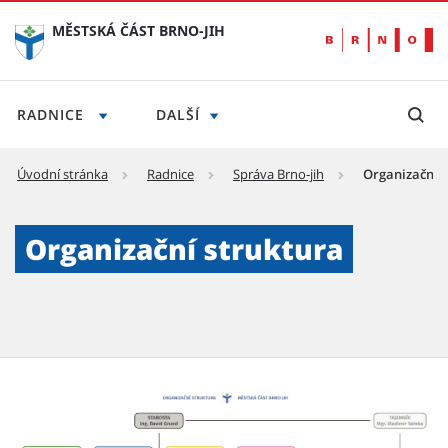
MĚSTSKÁ ČÁST BRNO-JIH
RADNICE
DALŠÍ
Úvodní stránka
Radnice
Správa Brno-jih
Organizační s
Organizační struktura - Městská část Brno-j
Organizační struktura