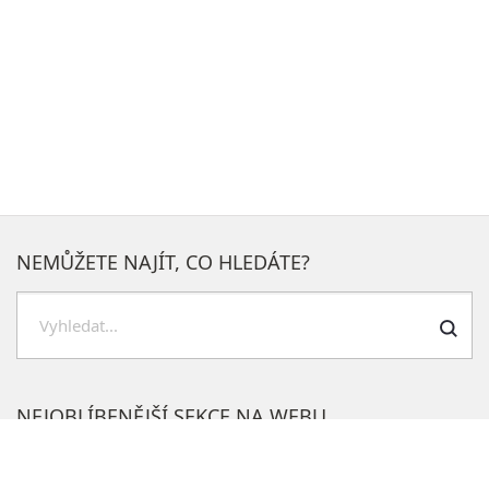
NEMŮŽETE NAJÍT, CO HLEDÁTE?
H
l
e
NEJOBLÍBENĚJŠÍ SEKCE NA WEBU
d
a
Potřebuji vyřídit
t