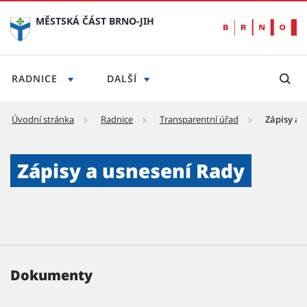
MĚSTSKÁ ČÁST BRNO-JIH
RADNICE
DALŠÍ
Úvodní stránka
Radnice
Transparentní úřad
Zápisy a 
Zápisy a usnesení Rady - Městská část Brno-
Zápisy a usnesení Rady
Dokumenty