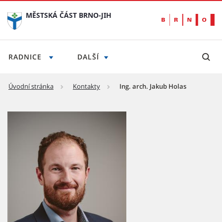
MĚSTSKÁ ČÁST BRNO-JIH
RADNICE
DALŠÍ
Úvodní stránka
Kontakty
Ing. arch. Jakub Holas
Ing. arch. Jakub Holas - Městská část Brno-ji