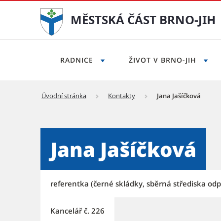
MĚSTSKÁ ČÁST BRNO-JIH
RADNICE
ŽIVOT V BRNO-JIH
Úvodní stránka
Kontakty
Jana Jašíčková
Jana Jašíčková - Městská čá
Jana Jašíčková
referentka (černé skládky, sběrná střediska odp
Kancelář č. 226