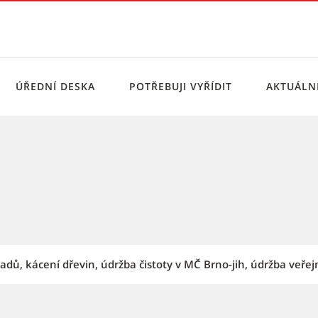
ÚŘEDNÍ DESKA
POTŘEBUJI VYŘÍDIT
AKTUÁL
st Brno-jih
adů, kácení dřevin, údržba čistoty v MČ Brno-jih, údržba veřejn