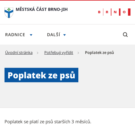
MĚSTSKÁ ČÁST BRNO-JIH
RADNICE
DALŠÍ
Úvodní stránka
Potřebuji vyřídit
Poplatek ze psů
Poplatek ze psů - Městská část Brno-jih
Poplatek ze psů
Poplatek se platí ze psů starších 3 měsíců.