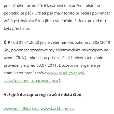
příslušného formuláře (Oznámení o ukončení místního
poplatku ze psů). Držitel psa má v tomto případě i povinnost
vrátit psí známku Brno-jih s evidenčním číslem, pokud mu
byla přidělena.
ČIP
- od 01.01.2020 je dle veterinárního zákona č. 302/2019
Sb., povinnost označovat psy elektronickým mikročipem na
území ČR. Výjimkou jsou psi označení čitelným tetováním
provedeným před 03.07.2011. Dozorovým orgánem je
státní veterinární správa (
www.svscr.cz/zdravi-
zvirat/povinne-oznacovani-psu
).
Veřejně dostupná registrační místa čipů:
www.identifikace.cz
,
www.backhome.cz
,