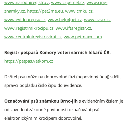
www.narodniregistr.cz
,
www.czpetnet.cz
,
www.cipy-
znamky.cz
,
https://pet2me.eu
,
www.cmku.cz
,
www.evidencepsu.cz
,
www.help4pet.cz
,
www.svscr.cz
,
www.registrmikrocipu.cz
,
www.iftaregistr.cz
,
www.centralniregistrzvirat.cz
,
www.petmaxx.com
Registr petpasů Komory veterinárních lékařů ČR:
https://petpas.vetkom.cz
Držitel psa může na dobrovolné fázi (nepovinný údaj) sdělit
správci poplatku číslo čipu do evidence.
Označování psů známkou Brno-jih
s evidenčním číslem je
od zavedení zákonné povinnosti označování psů
elektronickým mikročipem dobrovolné.