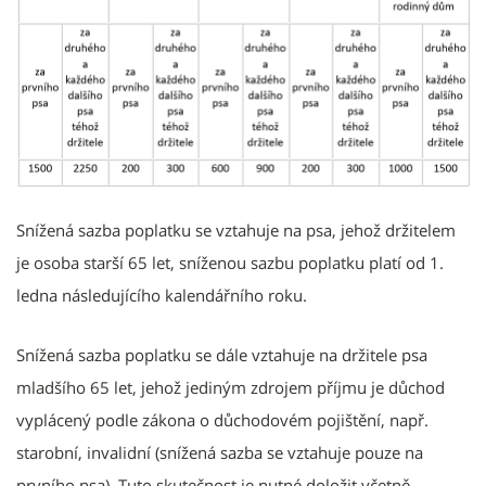
Snížená sazba poplatku se vztahuje na psa, jehož držitelem
je osoba starší 65 let, sníženou sazbu poplatku platí od 1.
ledna následujícího kalendářního roku.
Snížená sazba poplatku se dále vztahuje na držitele psa
mladšího 65 let, jehož jediným zdrojem příjmu je důchod
vyplácený podle zákona o důchodovém pojištění, např.
starobní, invalidní (snížená sazba se vztahuje pouze na
prvního psa). Tuto skutečnost je nutné doložit včetně