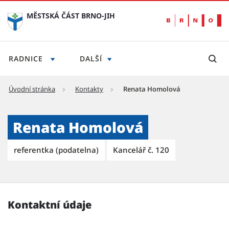
MĚSTSKÁ ČÁST BRNO-JIH
RADNICE
DALŠÍ
Úvodní stránka
Kontakty
Renata Homolová
Renata Homolová - Městská část Brno-jih
Renata Homolová
referentka (podatelna)
Kancelář č. 120
Kontaktní údaje