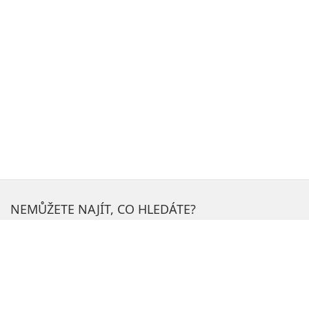
NEMŮŽETE NAJÍT, CO HLEDÁTE?
Hledat
NEJOBLÍBENĚJŠÍ SEKCE NA WEBU