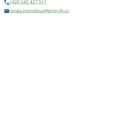
+420 545 427 511
renata.homolova