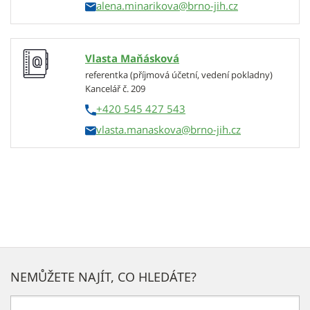
alena.minarikova
Vlasta Maňásková
referentka (příjmová účetní, vedení pokladny)
Kancelář č. 209
+420 545 427 543
vlasta.manaskova
NEMŮŽETE NAJÍT, CO HLEDÁTE?