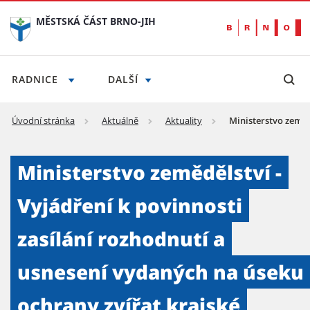
MĚSTSKÁ ČÁST BRNO-JIH
RADNICE
DALŠÍ
Úvodní stránka
Aktuálně
Aktuality
Ministerstvo zeměd
Ministerstvo zemědělství - Vyjádření k povi
Ministerstvo zemědělství -
Vyjádření k povinnosti
zasílání rozhodnutí a
usnesení vydaných na úseku
ochrany zvířat krajské