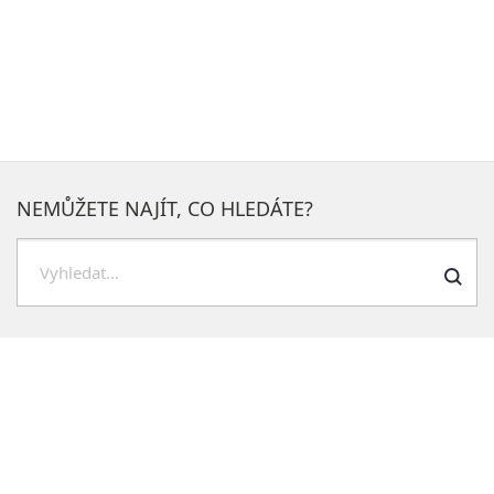
NEMŮŽETE NAJÍT, CO HLEDÁTE?
Hledat
NEJOBLÍBENĚJŠÍ SEKCE NA WEBU
Potřebuji vyřídit
Odbory