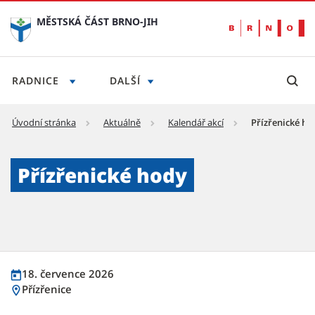
MĚSTSKÁ ČÁST BRNO-JIH
RADNICE
DALŠÍ
Úvodní stránka
Aktuálně
Kalendář akcí
Přízřenické ho
Přízřenické hody - Městská část Brno-jih
Přízřenické hody
18. července 2026
Přízřenice