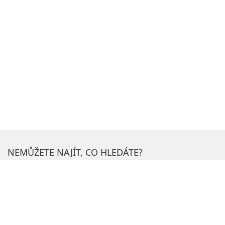
NEMŮŽETE NAJÍT, CO HLEDÁTE?
H
l
e
NEJOBLÍBENĚJŠÍ SEKCE NA WEBU