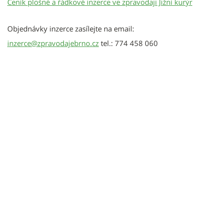
Ceník plošné a řádkové inzerce ve zpravodaji Jižní kurýr
Objednávky inzerce zasílejte na email:
inzerce@zpravodajebrno.cz
tel.: 774 458 060