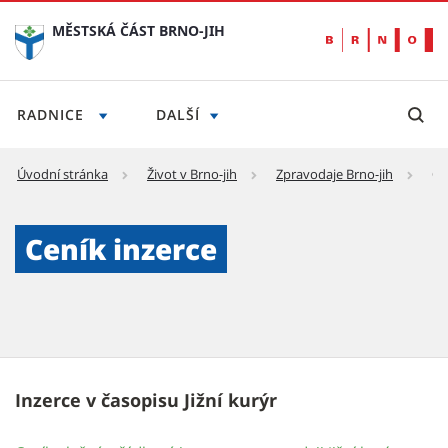
MĚSTSKÁ ČÁST BRNO-JIH
RADNICE
DALŠÍ
Úvodní stránka
Život v Brno-jih
Zpravodaje Brno-jih
Ce
Ceník inzerce - Městská část Brno-jih
Ceník inzerce
Inzerce v časopisu Jižní kurýr