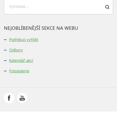
H
l
e
NEJOBLÍBENĚJŠÍ SEKCE NA WEBU
d
a
Potřebuji vyřídit
t
Odbory
Kalendář akcí
Fotogalerie