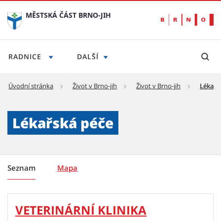
MĚSTSKÁ ČÁST BRNO-JIH
RADNICE
DALŠÍ
Úvodní stránka
Život v Brno-jih
Život v Brno-jih
Lékařs
Lékařská péče - Městská část Brno-jih
Lékařská péče
Seznam
Mapa
VETERINÁRNÍ KLINIKA