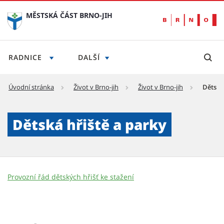
MĚSTSKÁ ČÁST BRNO-JIH
RADNICE
DALŠÍ
Úvodní stránka
Život v Brno-jih
Život v Brno-jih
Dětská
Dětská hřiště a parky - Městská část Brno-ji
Dětská hřiště a parky
Provozní řád dětských hřišť ke stažení