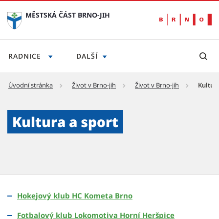
MĚSTSKÁ ČÁST BRNO-JIH
RADNICE
DALŠÍ
Úvodní stránka
Život v Brno-jih
Život v Brno-jih
Kultur
Kultura a sport - Městská část Brno-jih
Kultura a sport
Hokejový klub HC Kometa Brno
Fotbalový klub Lokomotiva Horní Heršpice