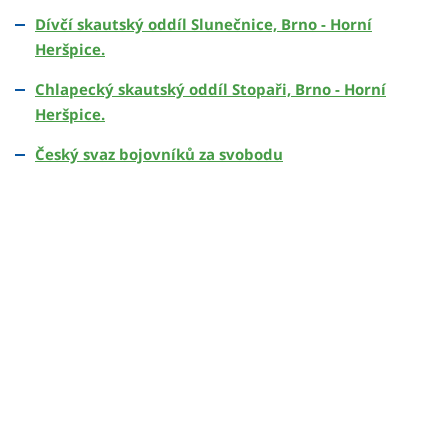
Dívčí skautský oddíl Slunečnice, Brno - Horní
Heršpice.
Chlapecký skautský oddíl Stopaři, Brno - Horní
Heršpice.
Český svaz bojovníků za svobodu