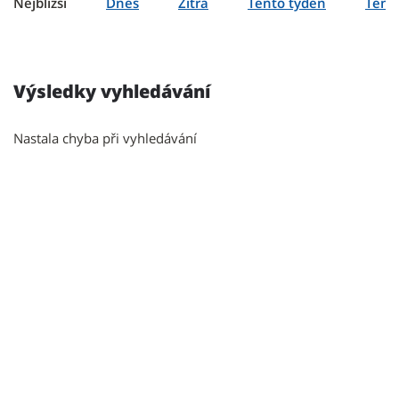
Nejbližší
Dnes
Zítra
Tento týden
Tent
Výsledky vyhledávání
Nastala chyba při vyhledávání