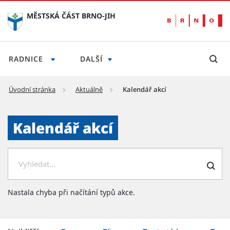
MĚSTSKÁ ČÁST BRNO-JIH
RADNICE
DALŠÍ
Úvodní stránka
Aktuálně
Kalendář akcí
Kalendář akcí - Městská část Brno-jih
Kalendář akcí
Hledat
Nastala chyba při načítání typů akce.