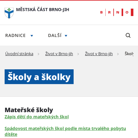
MĚSTSKÁ ČÁST BRNO-JIH
RADNICE
DALŠÍ
Úvodní stránka
Život v Brno-jih
Život v Brno-jih
Školy a
Školy a školky - Městská část Brno-jih
Školy a školky
Mateřské školy
Zápis dětí do mateřských škol
Spádovost mateřských škol podle místa trvalého pobytu
dítěte