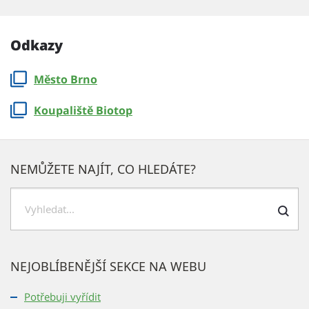
Odkazy
Město Brno
Koupaliště Biotop
NEMŮŽETE NAJÍT, CO HLEDÁTE?
H
l
e
NEJOBLÍBENĚJŠÍ SEKCE NA WEBU
d
a
Potřebuji vyřídit
t