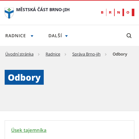
MĚSTSKÁ ČÁST BRNO-JIH
RADNICE
DALŠÍ
Úvodní stránka
Radnice
Správa Brno-jih
Odbory
Odbory - Městská část Brno-jih
Odbory
Úsek tajemníka