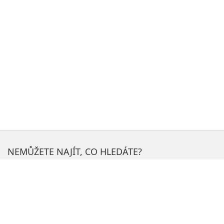
NEMŮŽETE NAJÍT, CO HLEDÁTE?
H
l
e
NEJOBLÍBENĚJŠÍ SEKCE NA WEBU