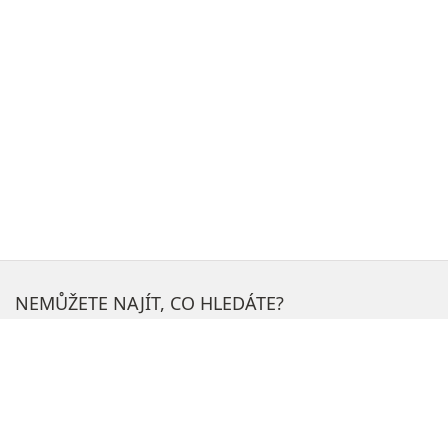
NEMŮŽETE NAJÍT, CO HLEDÁTE?
H
l
e
NEJOBLÍBENĚJŠÍ SEKCE NA WEBU