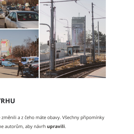
VRHU
ste změnili a z čeho máte obavy. Všechny připomínky
áme autorům, aby návrh
upravili
.