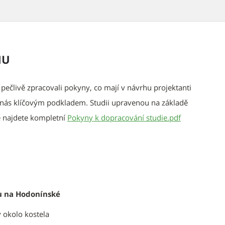
HU
 pečlivě zpracovali pokyny, co mají v návrhu projektanti
o nás klíčovým podkladem. Studii upravenou na základě
e najdete kompletní
Pokyny k dopracování studie.pdf
ku na Hodonínské
 okolo kostela