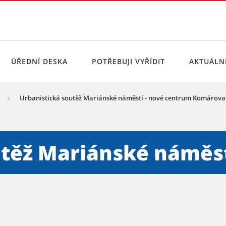
ÚŘEDNÍ DESKA
POTŘEBUJI VYŘÍDIT
AKTUÁL
Urbanistická soutěž Mariánské náměstí - nové centrum Komárova
nské náměstí - nové centru
utěž Mariánské náměst