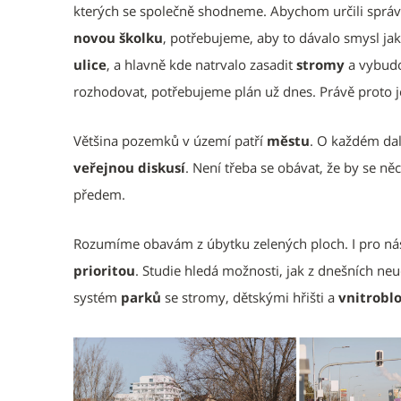
kterých se společně shodneme. Abychom určili sprá
novou školku
, potřebujeme, aby to dávalo smysl ja
ulice
, a hlavně kde natrvalo zasadit
stromy
a vybud
rozhodovat, potřebujeme plán už dnes. Právě proto je
Většina pozemků v území patří
městu
. O každém da
veřejnou diskusí
. Není třeba se obávat, že by se ně
předem.
Rozumíme obavám z úbytku zelených ploch. I pro ná
prioritou
. Studie hledá možnosti, jak z dnešních ne
systém
parků
se stromy, dětskými hřišti a
vnitrobl