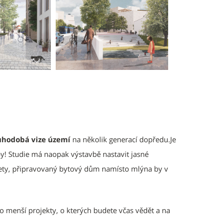
uhodobá vize území
na několik generací dopředu.​​​Je
by! Studie má naopak výstavbě nastavit jasné
lety, připravovaný bytový dům namísto mlýna by v
o menší projekty, o kterých budete včas vědět a na