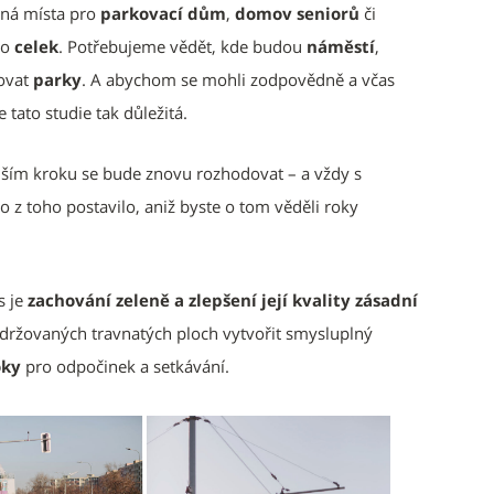
vná místa pro
parkovací dům
,
domov seniorů
či
ko
celek
. Potřebujeme vědět, kde budou
náměstí
,
ovat
parky
. A abychom se mohli zodpovědně a včas
 tato studie tak důležitá.
lším kroku se bude znovu rozhodovat – a vždy s
co z toho postavilo, aniž byste o tom věděli roky
s je
zachování zeleně a zlepšení její kvality zásadní
udržovaných travnatých ploch vytvořit smysluplný
oky
pro odpočinek a setkávání.