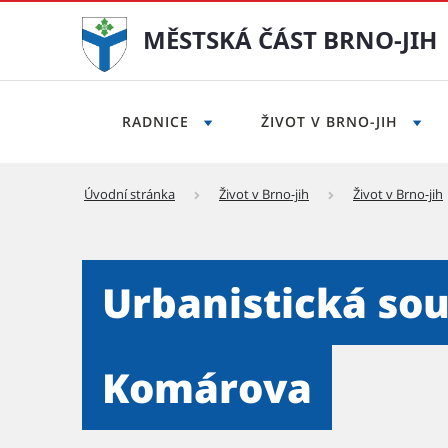
MĚSTSKÁ ČÁST BRNO-JIH
RADNICE
ŽIVOT V BRNO-JIH
Úvodní stránka
Život v Brno-jih
Život v Brno-jih
Urbanistická soutěž Mariá
Urbanistická so
Komárova