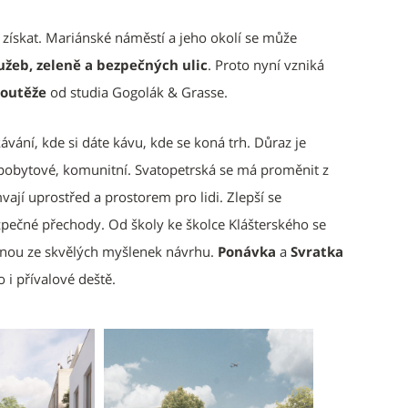
 získat. Mariánské náměstí a jeho okolí se může
lužeb, zeleně a bezpečných ulic
. Proto nyní vzniká
soutěže
od studia Gogolák & Grasse.
ávání, kde si dáte kávu, kde se koná trh. Důraz je
 pobytové, komunitní. Svatopetrská se má proměnit z
ají uprostřed a prostorem pro lidi. Zlepší se
ečné přechody. Od školy ke školce Klášterského se
ednou ze skvělých myšlenek návrhu.
Ponávka
a
Svratka
 i přívalové deště.