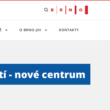
NĚ
O BRNO-JIH
KONTAKTY
m Komárova - Městská část 
í - nové centrum