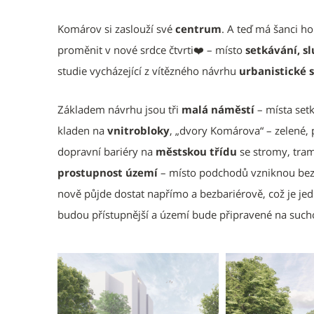
Komárov si zaslouží své
centrum
. A teď má šanci ho
proměnit v nové srdce čtvrti❤️ – místo
setkávání, s
studie vycházející z vítězného návrhu
urbanistické 
Základem návrhu jsou tři
malá náměstí
– místa setk
kladen na
vnitrobloky
, „dvory Komárova“ – zelené,
dopravní bariéry na
městskou třídu
se stromy, tramv
prostupnost území
– místo podchodů vzniknou bezp
nově půjde dostat napřímo a bezbariérově, což je j
budou přístupnější a území bude připravené na sucho