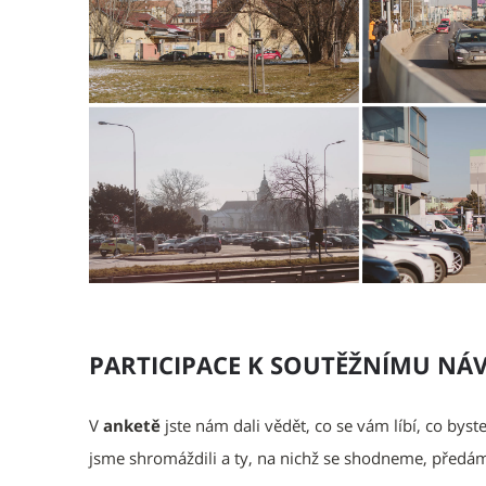
PARTICIPACE K SOUTĚŽNÍMU NÁ
V
anketě
jste nám dali vědět, co se vám líbí, co by
jsme shromáždili a ty, na nichž se shodneme, před