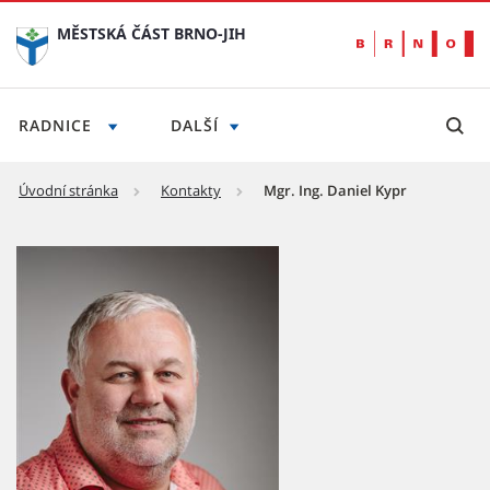
MĚSTSKÁ ČÁST BRNO-JIH
RADNICE
DALŠÍ
Úvodní stránka
Kontakty
Mgr. Ing. Daniel Kypr
Mgr. Ing. Daniel Kypr - Městská část Brno-jih